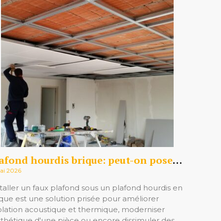
ient
Plafond hourdis brique: peut-on poser un faux plafond? Comparatif des techniques, devis et conseils écologiques
ai 2026
staller un faux plafond sous un plafond hourdis en
ique est une solution prisée pour améliorer
isolation acoustique et thermique, moderniser
esthétique d'une pièce ou encore dissimuler des