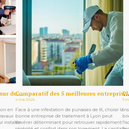
Comment fixer un meuble lourd sur du placo : Guide complet selon le type de cloison
Comparatif des 5 meilleures entreprises de traitement des punaises de lit à Lyon en 2026 : méthodes et satisfaction cl
4 mai 2026
3 m
son en
Face à une infestation de punaises de lit, choisir la
In
travaux
bonne entreprise de traitement à Lyon peut
br
 installer
s'avérer déterminant pour retrouver rapidement
l'
sérénité et confort dans son logement. La capitale…
l'