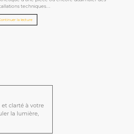
tallations techniques….
Continuer la lecture
et clarté à votre
uler la lumière,