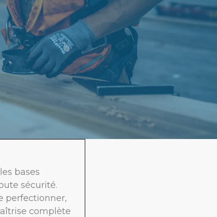
les bases
oute sécurité.
 perfectionner,
aîtrise complète