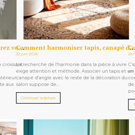
Isolation par l’extérieur : améliorez votre confort sans perdre de surface habitable
Comment harmoniser tapis, canapé d’angle et décoration du salon
22 juin 2026
26 
e croissant
La recherche de l’harmonie dans la pièce à vivre
C’e
exige attention et méthode. Associer un tapis et un
en
térieur.
canapé d’angle avec le reste de la décoration du
co
te aux
salon suppose de…
de 
po
Continuer la lecture