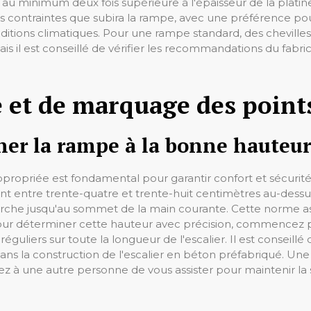
 au minimum deux fois supérieure à l'épaisseur de la platine
 contraintes que subira la rampe, avec une préférence pour
conditions climatiques. Pour une rampe standard, des chevill
s il est conseillé de vérifier les recommandations du fabri
 et de marquage des points
er la rampe à la bonne hauteur
opriée est fondamental pour garantir confort et sécurité lor
t entre trente-quatre et trente-huit centimètres au-dess
rche jusqu'au sommet de la main courante. Cette norme as
. Pour déterminer cette hauteur avec précision, commencez 
guliers sur toute la longueur de l'escalier. Il est conseill
dans la construction de l'escalier en béton préfabriqué. Un
z à une autre personne de vous assister pour maintenir l