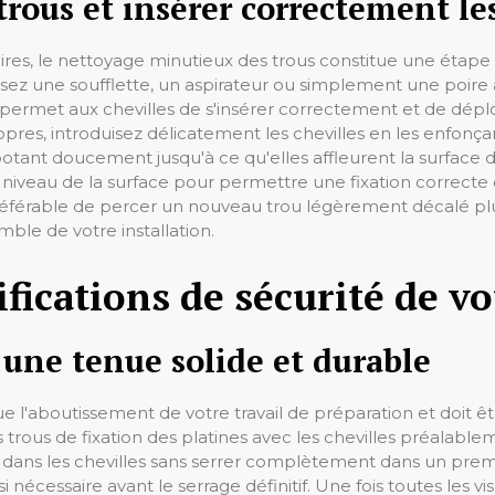
trous et insérer correctement le
ires, le nettoyage minutieux des trous constitue une étape
ilisez une soufflette, un aspirateur ou simplement une poire
 permet aux chevilles de s'insérer correctement et de dép
opres, introduisez délicatement les chevilles en les enfonç
otant doucement jusqu'à ce qu'elles affleurent la surface du
niveau de la surface pour permettre une fixation correcte d
éférable de percer un nouveau trou légèrement décalé plutô
mble de votre installation.
rifications de sécurité de 
une tenue solide et durable
tue l'aboutissement de votre travail de préparation et doit 
rous de fixation des platines avec les chevilles préalableme
les dans les chevilles sans serrer complètement dans un pr
si nécessaire avant le serrage définitif. Une fois toutes les