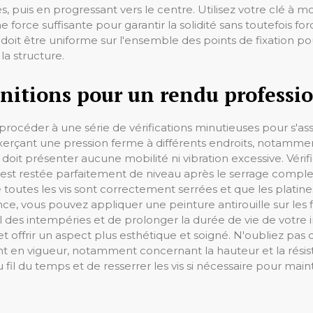
 puis en progressant vers le centre. Utilisez votre clé à mo
e force suffisante pour garantir la solidité sans toutefois
e doit être uniforme sur l'ensemble des points de fixation p
a structure.
finitions pour un rendu professi
e procéder à une série de vérifications minutieuses pour s'ass
en exerçant une pression ferme à différents endroits, notamm
t présenter aucune mobilité ni vibration excessive. Vérifie
 est restée parfaitement de niveau après le serrage comple
 toutes les vis sont correctement serrées et que les platin
rence, vous pouvez appliquer une peinture antirouille sur les
al des intempéries et de prolonger la durée de vie de votre 
et offrir un aspect plus esthétique et soigné. N'oubliez pas
ment en vigueur, notamment concernant la hauteur et la rés
au fil du temps et de resserrer les vis si nécessaire pour mai