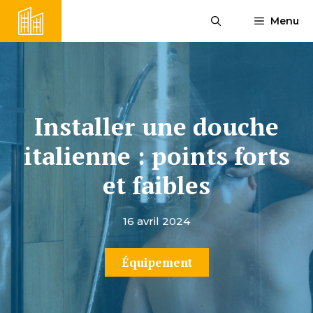
Aller
Menu
au
contenu
Installer une douche
italienne : points forts
et faibles
16 avril 2024
Équipement