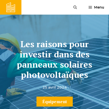
Aller
Menu
au
contenu
Les raisons pour
investir dans des
panneaux solaires
photovoltaïques
25 avril 2024
Équipement