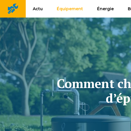
Aller
Actu
Équipement
Énergie
B
au
contenu
Comment choi
d’ép