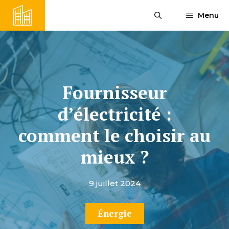
Aller
Menu
au
contenu
Fournisseur
d’électricité :
comment le choisir au
mieux ?
9 juillet 2024
Énergie