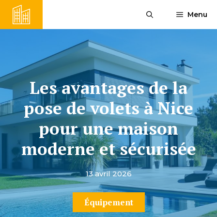
Aller
Menu
au
contenu
Les avantages de la
pose de volets à Nice
pour une maison
moderne et sécurisée
13 avril 2026
Équipement