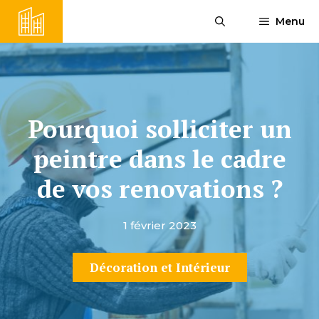
Aller
Menu
au
contenu
Pourquoi solliciter un
peintre dans le cadre
de vos renovations ?
1 février 2023
Décoration et Intérieur