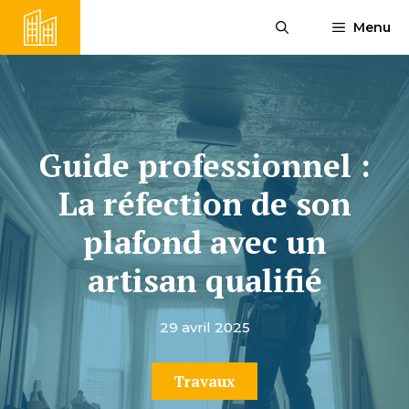
Aller
Menu
au
contenu
Guide professionnel :
La réfection de son
plafond avec un
artisan qualifié
29 avril 2025
Travaux